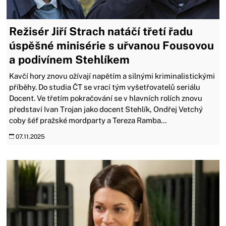
Režisér Jiří Strach natáčí třetí řadu
úspěšné minisérie s uřvanou Fousovou
a podivínem Stehlíkem
Kavčí hory znovu ožívají napětím a silnými kriminalistickými
příběhy. Do studia ČT se vrací tým vyšetřovatelů seriálu
Docent. Ve třetím pokračování se v hlavních rolích znovu
představí Ivan Trojan jako docent Stehlík, Ondřej Vetchý
coby šéf pražské mordparty a Tereza Ramba...
07.11.2025