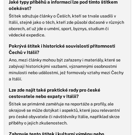
Jaké typy příběhů a informací lze pod tímto štítkem
očekávat?
Štítek sdružuje články o Češích, kteří se trvale usadili v
Itálii, stejně jako o těch, kteří zde působí dočasně v různých
oborech, ať už jde o umění, sport, byznys, studium či
vědecké expedice.
Pokrývá štítek i historické souvislosti přítomnosti
Čechů v Itálii?
Ano, mezi články mohou být zařazeny i materiály, které se
zabývají historickými vazbami, významnými osobnostmi
minulosti nebo událostmi, jež formovaly vztahy mezi Čechy
a Itálií.
Lze zde najít také praktické rady pro české
cestovatele nebo expaty v Itálii?
Štítek se primárně zaměřuje na reportáže a profily, ale
okrajově se může dotýkat i aspektů, které jsou relevantní
pro české obyvatele či návštěvníky Itálie, například skrze
příběhy o jejich zkušenostech.
Zahrnuje tento štítek i kulturní výměnu nebo