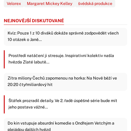
Velorex
Margaret Mickey Kelley
švédská produkce
NEJNOVĚJŠÍ DISKUTOVANÉ
Kvíz: Pouze 1 z 10 diváků dokáže správně zodpovědět všech
10 otázek o Janě…
Prostředí natáčení ji stresuje. Inspirativní kolektiv našla
hvězda Zlaté labutě…
Zítra miliony Čechů zapomenou na horka: Na Nově běží ve
20:20 čtyřmiliardový hit
Štáfek prozradil detaily. Ve 2. řadě úspěšné série bude mít
jeho postava vážné…
Do kin vstupuje absurdní komedie s Ondřejem Vetchým a
plejádou dalších hvězd