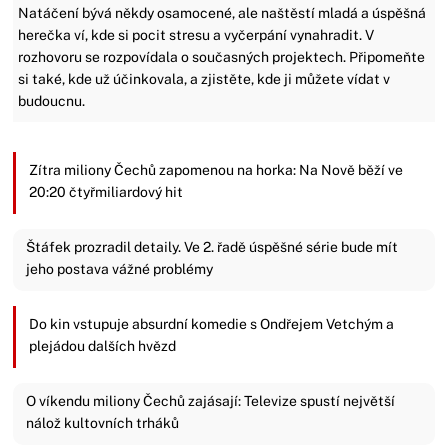
Natáčení bývá někdy osamocené, ale naštěstí mladá a úspěšná
herečka ví, kde si pocit stresu a vyčerpání vynahradit. V
rozhovoru se rozpovídala o současných projektech. Připomeňte
si také, kde už účinkovala, a zjistěte, kde ji můžete vídat v
budoucnu.
Zítra miliony Čechů zapomenou na horka: Na Nově běží ve
20:20 čtyřmiliardový hit
Štáfek prozradil detaily. Ve 2. řadě úspěšné série bude mít
jeho postava vážné problémy
Do kin vstupuje absurdní komedie s Ondřejem Vetchým a
plejádou dalších hvězd
O víkendu miliony Čechů zajásají: Televize spustí největší
nálož kultovních trháků