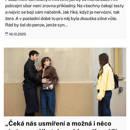
policejní sbor není zrovna příkladný. Na všechny čekají testy
a nejvíc se bojí sám náčelník. Jak říká, když je nervózní, tak
žere. A v poslední době to pro něj byla zkouška silné vůle.
Rád by šel do penze, jenže syn...
16.10.2025
„Čeká nás usmíření a možná i něco