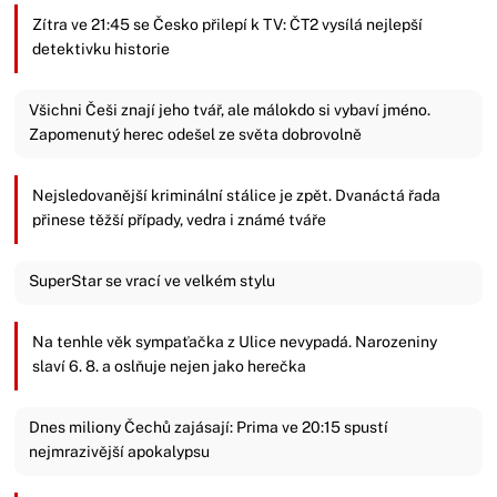
Zítra ve 21:45 se Česko přilepí k TV: ČT2 vysílá nejlepší
detektivku historie
Všichni Češi znají jeho tvář, ale málokdo si vybaví jméno.
Zapomenutý herec odešel ze světa dobrovolně
Nejsledovanější kriminální stálice je zpět. Dvanáctá řada
přinese těžší případy, vedra i známé tváře
SuperStar se vrací ve velkém stylu
Na tenhle věk sympaťačka z Ulice nevypadá. Narozeniny
slaví 6. 8. a oslňuje nejen jako herečka
Dnes miliony Čechů zajásají: Prima ve 20:15 spustí
nejmrazivější apokalypsu