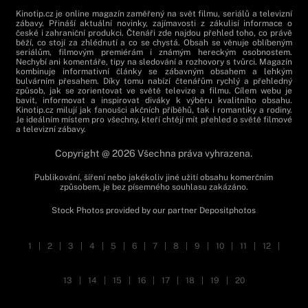
Kinotip.cz je online magazín zaměřený na svět filmu, seriálů a televizní
zábavy. Přináší aktuální novinky, zajímavosti z zákulisí informace o
české i zahraniční produkci. Čtenáři zde najdou přehled toho, co právě
běží, co stojí za zhlédnutí a co se chystá. Obsah se věnuje oblíbeným
seriálům, filmovým premiérám i známým hereckým osobnostem.
Nechybí ani komentáře, tipy na sledování a rozhovory s tvůrci. Magazín
kombinuje informativní články se zábavným obsahem a lehkým
bulvárním přesahem. Díky tomu nabízí čtenářům rychlý a přehledný
způsob, jak se zorientovat ve světě televize a filmu. Cílem webu je
bavit, informovat a inspirovat diváky k výběru kvalitního obsahu.
Kinotip.cz milují jak fanoušci akčních příběhů, tak i romantiky a rodiny.
Je ideálním místem pro všechny, kteří chtějí mít přehled o světě filmové
a televizní zábavy.
Copyright @ 2026 Všechna práva vyhrazena.
Publikování, šíření nebo jakékoliv jiné užití obsahu komerčním
způsobem, je bez písemného souhlasu zakázáno.
Stock Photos provided by our partner
Depositphotos
1
|
2
|
3
|
4
|
5
|
6
|
7
|
8
|
9
|
10
|
11
|
12
|
13
|
14
|
15
|
16
|
17
|
18
|
19
|
20