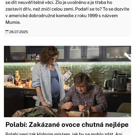
se dít neuvěřitelné věci. Zlo je uvolněno a je třeba ho
zastavit dřív, než zničí celou zemi. Podaří se to? To se dozvíte
v americké dobrodružné komedie z roku 1999 s názvem
Mumie.
26.07.2025
Polabí: Zakázané ovoce chutná nejlépe
Polabí není tak klidným místem, jak by se mohlo zdát. Ani