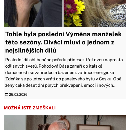
Tohle byla poslední Výměna manželek
této sezóny. Diváci mluví o jednom z
nejsilnějších dílů
Poslední díl oblíbeného pořadu přinese střet dvou naprosto
odlišných světů. Pohodová Dáša zamíří do italské
domácnosti se zahradou a bazénem, zatímco energická
Zdeňka se po letech vrátí do panelového bytu v Česku. Obě
ženy čeká deset dní plných překvapení, emocí i nových...
25.02.2026
MOŽNÁ JSTE ZMEŠKALI