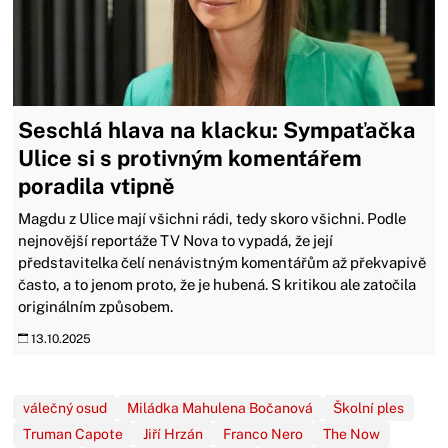
Seschlá hlava na klacku: Sympaťačka
Ulice si s protivným komentářem
poradila vtipně
Magdu z Ulice mají všichni rádi, tedy skoro všichni. Podle
nejnovější reportáže TV Nova to vypadá, že její
představitelka čelí nenávistným komentářům až překvapivě
často, a to jenom proto, že je hubená. S kritikou ale zatočila
originálním způsobem.
13.10.2025
válečný osud
Miládka Mahulena Bočanová
Školní ples
Truman Capote
Jiří Hrzán
Franco Nero
The Now