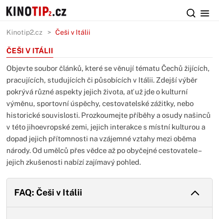
Kinotip2.cz
Češi v Itálii
ČEŠI V ITÁLII
Objevte soubor článků, které se věnují tématu Čechů žijících,
pracujících, studujících či působících v Itálii. Zdejší výběr
pokrývá různé aspekty jejich života, ať už jde o kulturní
výměnu, sportovní úspěchy, cestovatelské zážitky, nebo
historické souvislosti. Prozkoumejte příběhy a osudy našinců
v této jihoevropské zemi, jejich interakce s místní kulturou a
dopad jejich přítomnosti na vzájemné vztahy mezi oběma
národy. Od umělců přes vědce až po obyčejné cestovatele –
jejich zkušenosti nabízí zajímavý pohled.
FAQ: Češi v Itálii