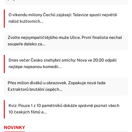
O víkendu miliony Čechů zajásají: Televize spustí největší
nálož kultovních…
Zvolte nejsympatičtějšího muže Ulice. První finalista nechal
soupeře daleko za…
Dnes večer Česko znehybní smíchy: Nova ve 20:20 odpálí
nejlépe napsanou komedii…
Přes milion diváků u obrazovek. Zopakuje nová řada
Extraktorů brutální úspěch…
Kvíz: Pouze 1 z 10 pamětníků dokáže správně poznat všech
10 českých filmů a…
NOVINKY