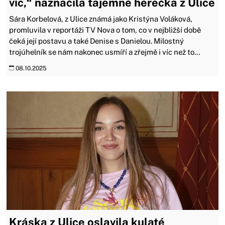
víc,“ naznačila tajemně herečka z Ulice
Sára Korbelová, z Ulice známá jako Kristýna Voláková,
promluvila v reportáži TV Nova o tom, co v nejbližší době
čeká její postavu a také Denise s Danielou. Milostný
trojúhelník se nám nakonec usmíří a zřejmě i víc než to…
08.10.2025
Kráska z Ulice oslavila kulaté