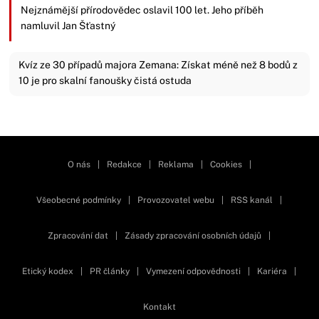
Nejznámější přírodovědec oslavil 100 let. Jeho příběh
namluvil Jan Šťastný
Kvíz ze 30 případů majora Zemana: Získat méně než 8 bodů z
10 je pro skalní fanoušky čistá ostuda
Zavřít reklamu
O nás
|
Redakce
|
Reklama
|
Cookies
|
Všeobecné podmínky
|
Provozovatel webu
|
RSS kanál
|
Zpracování dat
|
Zásady zpracování osobních údajů
|
Etický kodex
|
PR články
|
Vymezení odpovědnosti
|
Kariéra
|
Kontakt