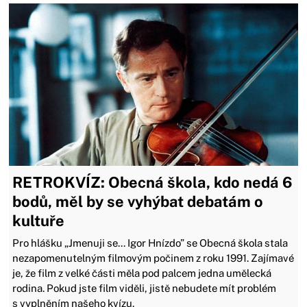
RETROKVÍZ: Obecná škola, kdo nedá 6
bodů, měl by se vyhýbat debatám o
kultuře
Pro hlášku „Jmenuji se... Igor Hnízdo” se Obecná škola stala
nezapomenutelným filmovým počinem z roku 1991. Zajímavé
je, že film z velké části měla pod palcem jedna umělecká
rodina. Pokud jste film viděli, jistě nebudete mít problém
s vyplněním našeho kvízu.